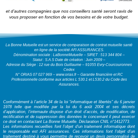
et d’autres compagnies que nos conseillers santé seront ravis de
vous proposer en fonction de vos besoins et de votre budget.
La Bonne Mutuelle est un service de comparaison de contrat mutuelle santé
en ligne de la société AFI ASSURANCES.
Dénomination sociale : LaBonneMutuelle – SIRET : 513 344 804 –
Statut : S.A.S Date de création : Juin 2009 –
Adresse du Siège : 12 rue du Bois Guillaume – 91055 Evry-Courcouronnes
Cedex
N° ORIAS 07 027 969 – www.orias.fr – Garantie financière et RC
Professionnelle conforme aux articles L 530.1 et L530.2 du Code des
Assurances.
Conformément à l’article 34 de la loi “informatique et libertés” du 6 janvier
1978 telle que modifiée par la loi du 6 août 2004 et ses décrets
d’application, l’internaute dispose d’un droit d’accès, de modification, de
rectification et de suppression des données le concernant il peut exercer
ce droit en contactant La Bonne Mutuelle. Déclaration CNIL n°1412773.
Les informations recueillies font l’objet d’un traitement informatique dont
le responsable est AFI assurances. Ces informations font l’objet d’un
traitement destiné à vous permettre de recevoir un devis personnalisé de