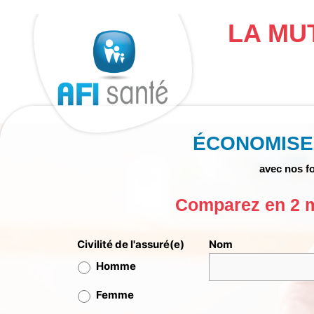
Aller
au
LA MU
contenu
ÉCONOMISE
avec nos fo
Comparez en 2 mi
Civilité de l'assuré(e)
Nom
Homme
Femme