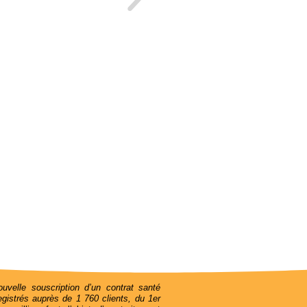
uvelle souscription d’un contrat santé
istrés auprès de 1 760 clients, du 1er