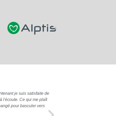
tenant je suis satisfaite de
Pour ma part, concernant les
 l'écoute. Ce qui me plaît
à mon propre nom), je n'ai e
changé pour basculer vers
mon profil. A l'approche de
souscrite correspondait toujo