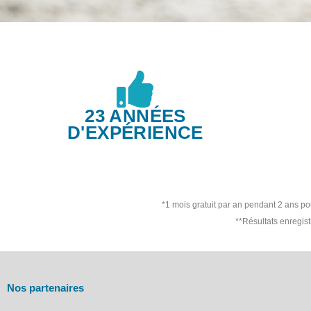
23 ANNÉES
D'EXPÉRIENCE
*1 mois gratuit par an pendant 2 ans p
**Résultats enregis
Nos partenaires