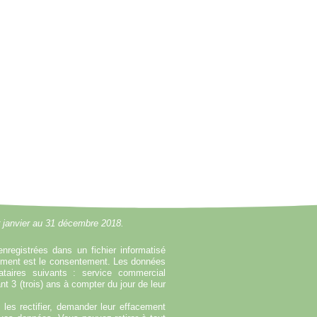
r janvier au 31 décembre 2018.
enregistrées dans un fichier informatisé
tement est le consentement. Les données
taires suivants : service commercial
t 3 (trois) ans à compter du jour de leur
es rectifier, demander leur effacement