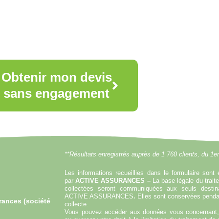
Obtenir mon devis
sans engagement
**Résultats enregistrés auprès de 1 760 clients, du 1e
Les informations recueillies dans le formulaire sont 
par
ACTIVE ASSURANCES –
La base légale du trai
collectées seront communiquées aux seuls destina
ACTIVE ASSURANCES
.
Elles sont conservées pendan
rances (société
collecte.
Vous pouvez accéder aux données vous concernant, l