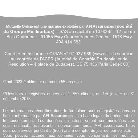
(
société
Mutuelle Online est une marque exploitée par AFI Assurances
du Groupe Meilleurtaux)
–
SAS au capital de 10 000€ –
12 rue du
Bois Guillaume – 91055 Evry Courcouronnes Cedex – RCS Evry
404 414 583
Courtier en assurance ORIAS n°
07 027 969 (
soumise
www.orias.fr)
au contrôle de l’ACPR (Autorité de Contrôle Prudentiel et de
Résolution – 4 place de Budapest, CS 75 436 Paris Cedex 09)
*Tarif 2023 établie sur un profil +55 ans solo
**Résultats enregistrés auprès de 1 760 clients, du 1er janvier au 31
décembre 2018.
Les informations recueillies dans le formulaire sont enregistrées dans un
fichier informatisé par
AFI Assurances –
La base légale du traitement est
le consentement. Les données collectées seront communiquées aux
seuls destinataires suivants : service commercial AFI assurances
.
Elles
sont conservées pendant 3 (trois) ans à compter du jour de leur collecte.
Vous pouvez accéder aux données vous concernant, les rectifier,