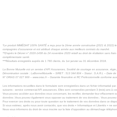
*Le produit IMMÉDIAT 100% SANTÉ a reçu pour la 2ème année consécutive (2021 & 2022) le La
compagnies d’assurance et est attribué chaque année aux meilleurs contrats du marché.
**
D’après le Décret n° 2020-1438 du 24 novembre 2020 relatif au droit de résiliation sans frais 
complémentaire santé.
***Résultats enregistrés auprès de 1 760 clients, du 1er janvier au 31 décembre 2018.
La Bonne Mutuelle est un service d’AFI Assurances, Société de courtage en assurance, régie
Dénomination sociale : LaBonneMutuelle – SIRET : 513 344 804 – Statut : S.A.R.L – Date de 
N° ORIAS 07 027 969 – www.orias.fr – Garantie financière et RC Professionnelle conforme aux
Les informations recueillies dans le formulaire sont enregistrées dans un fichier informatisé par
suivants : service commercial AFI assurances
.
Elles sont conservées pendant 3 (trois) ans à com
Vous pouvez accéder aux données vous concernant, les rectifier, demander leur effacement ou 
données ;Vous pouvez également vous opposer au traitement de vos données ; Vous pouvez éga
Pour exercer ces droits ou pour toute question sur le traitement de vos données dans ce dispo
Si vous estimez, après nous avoir contactés, que vos droits « Informatique et Libertés » ne s
Nous vous informons du droit de vous inscrire sur la liste d’opposition au démarchage téléphoniq