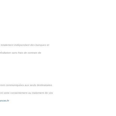
e totalement indépendant des banques et
ésiliation sans frais de contrats de
eront communiquées aux seuls destinataires
ment votre consentement au traitement de vos
ances.fr