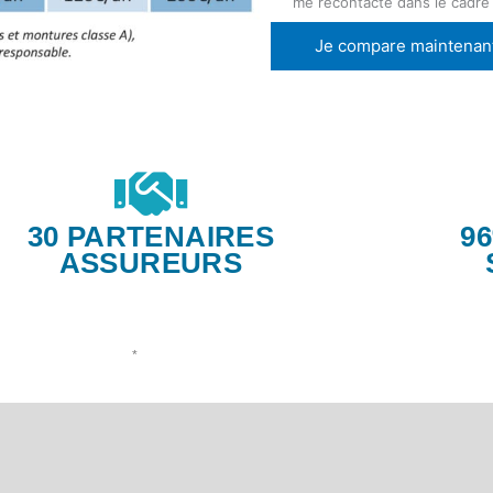
me recontacte dans le cadre
Je compare maintenan
30 PARTENAIRES
9
ASSUREURS
*