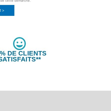
 de cette démarche.
t >
6% DE CLIENTS
SATISFAITS**