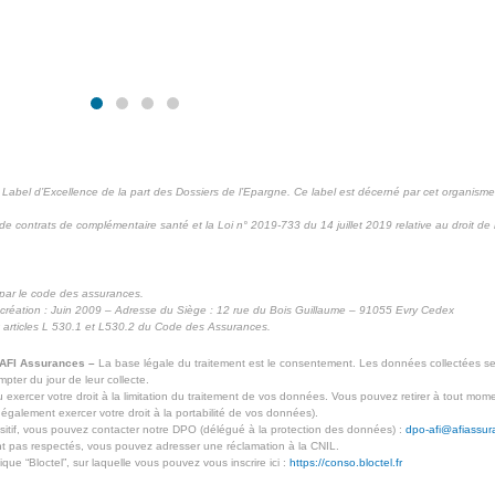
bel d’Excellence de la part des Dossiers de l’Epargne. Ce label est décerné par cet organism
de contrats de complémentaire santé et la Loi n° 2019-733 du 14 juillet 2019 relative au droit de r
 par le code des assurances.
création : Juin 2009 – Adresse du Siège : 12 rue du Bois Guillaume – 91055 Evry Cedex
 articles L 530.1 et L530.2 du Code des Assurances.
AFI Assurances –
La base légale du traitement est le consentement. Les données collectées s
pter du jour de leur collecte.
exercer votre droit à la limitation du traitement de vos données. Vous pouvez retirer à tout mo
lement exercer votre droit à la portabilité de vos données).
sitif, vous pouvez contacter notre DPO (délégué à la protection des données) :
dpo-afi@afiassur
ont pas respectés, vous pouvez adresser une réclamation à la CNIL.
ue “Bloctel”, sur laquelle vous pouvez vous inscrire ici :
https://conso.bloctel.fr