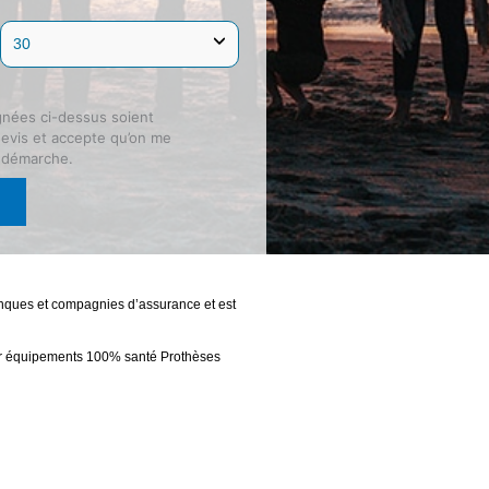
gnées ci-dessus soient
devis et accepte qu’on me
e démarche.
banques et compagnies d’assurance et est
 sur équipements 100% santé Prothèses