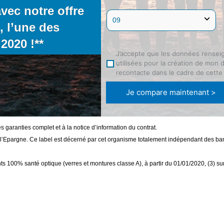
vec notre offre
 l’une des
2020 !**
J’accepte que les données rensei
utilisées pour la création de mon 
recontacte dans le cadre de cett
Je compare maintenant >
s garanties complet et à la notice d’information du contrat.
de l’Epargne. Ce label est décerné par cet organisme totalement indépendant des 
nts 100% santé optique (verres et montures classe A), à partir du 01/01/2020, (3)