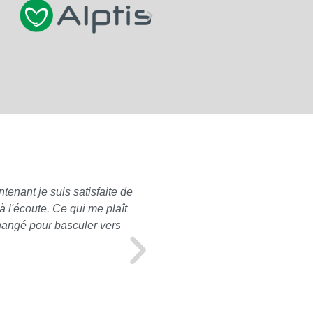
tenant je suis satisfaite de
Pour ma part, concernant les
 l'écoute. Ce qui me plaît
à mon propre nom), je n'ai e
changé pour basculer vers
mon profil. A l'approche de
souscrite correspondait toujo