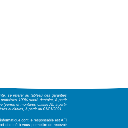
nté, se référer au tableau des garanties
r prothèses 100% santé dentaire, à partir
 (verres et montures classe A), à partir
ses auditives, à partir du 01/01/2021
t informatique dont le responsable est AFI
ent destiné à vous permettre de recevoir