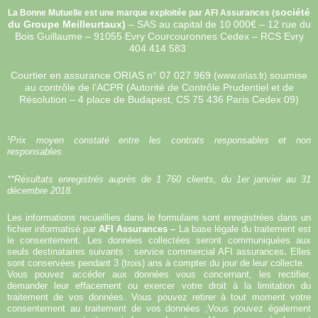
société
La Bonne Mutuelle est une marque exploitée par AFI Assurances (
du Groupe Meilleurtaux)
–
SAS au capital de 10 000€ –
12 rue du
Bois Guillaume – 91055 Evry Courcouronnes Cedex – RCS Evry
404 414 583
Courtier en assurance ORIAS n°
07 027 969 (
soumise
www.orias.fr)
au contrôle de l’ACPR (Autorité de Contrôle Prudentiel et de
Résolution – 4 place de Budapest, CS 75 436 Paris Cedex 09)
¹Prix moyen constaté entre les contrats responsables et non
responsables.
**Résultats enregistrés auprès de 1 760 clients, du 1er janvier au 31
décembre 2018.
Les informations recueillies dans le formulaire sont enregistrées dans un
fichier informatisé par
AFI Assurances –
La base légale du traitement est
le consentement. Les données collectées seront communiquées aux
seuls destinataires suivants : service commercial AFI assurances
.
Elles
sont conservées pendant 3 (trois) ans à compter du jour de leur collecte.
Vous pouvez accéder aux données vous concernant, les rectifier,
demander leur effacement ou exercer votre droit à la limitation du
traitement de vos données. Vous pouvez retirer à tout moment votre
consentement au traitement de vos données ;Vous pouvez également