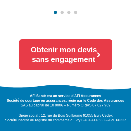
Obtenir mon devis
sans engagement
AFI Santé est un service d’AFI Assurances
Société de courtage en assurances, régie par le Code des Assurances
SAS au capital de 10 000€ – Numéro ORIAS 07 027 969
Siège social : 12, rue du Bois Guillaume 91055 Evry Cedex
Société inscrite au registre du commerce d’Evry B 404 414 583 – APE 6622Z