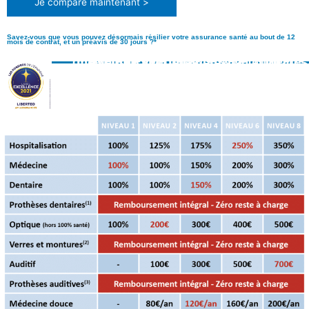
Je compare maintenant >
Savez-vous que vous pouvez désormais résilier votre assurance santé au bout de 12
mois de contrat, et un préavis de 30 jours ?*
Exemples de garanties avec notre offre LIBERTEO 100% SANTÉ, l’une des meilleures mutuelles en 2020 et 2021**