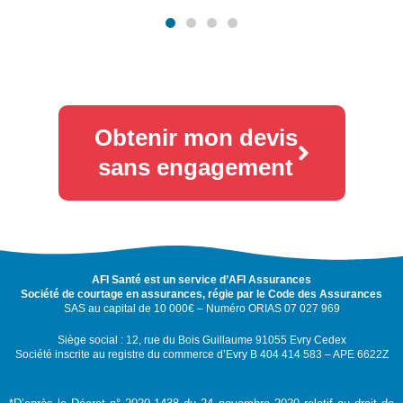
Obtenir mon devis
sans engagement
AFI Santé est un service d’AFI Assurances
Société de courtage en assurances, régie par le Code des Assurances
SAS au capital de 10 000€ – Numéro ORIAS 07 027 969
Siège social : 12, rue du Bois Guillaume 91055 Evry Cedex
Société inscrite au registre du commerce d’Evry B 404 414 583 – APE 6622Z