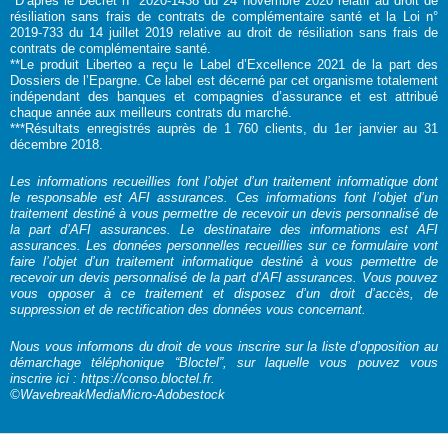
*D’après le Décret n° 2020-1438 du 24 novembre 2020 relatif au droit de
résiliation sans frais de contrats de complémentaire santé et la Loi n°
2019-733 du 14 juillet 2019 relative au droit de résiliation sans frais de
contrats de complémentaire santé.
**Le produit Liberteo a reçu le Label d’Excellence 2021 de la part des
Dossiers de l’Epargne. Ce label est décerné par cet organisme totalement
indépendant des banques et compagnies d’assurance et est attribué
chaque année aux meilleurs contrats du marché.
***Résultats enregistrés auprès de 1 760 clients, du 1er janvier au 31
décembre 2018.
Les informations recueillies font l’objet d’un traitement informatique dont
le responsable est AFI assurances. Ces informations font l’objet d’un
traitement destiné à vous permettre de recevoir un devis personnalisé de
la part d’AFI assurances. Le destinataire des informations est AFI
assurances. Les données personnelles recueillies sur ce formulaire vont
faire l’objet d’un traitement informatique destiné à vous permettre de
recevoir un devis personnalisé de la part d’AFI assurances. Vous pouvez
vous opposer à ce traitement et disposez d’un droit d’accès, de
suppression et de rectification des données vous concernant.
Nous vous informons du droit de vous inscrire sur la liste d’opposition au
démarchage téléphonique “Bloctel”, sur laquelle vous pouvez vous
inscrire ici :
https://conso.bloctel.fr
.
©WavebreakMediaMicro-Adobestock