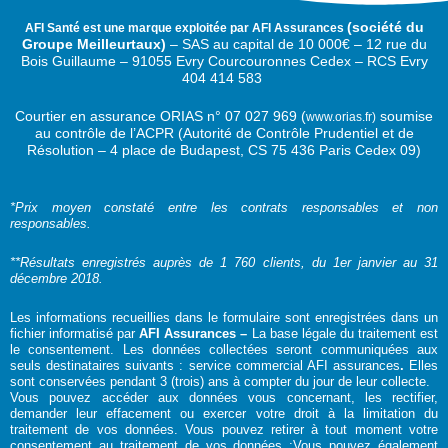
(
société du
AFI Santé est une marque exploitée par AFI Assurances
Groupe Meilleurtaux)
–
SAS au capital de 10 000€ –
12 rue du
Bois Guillaume – 91055 Evry Courcouronnes Cedex – RCS Evry
404 414 583
Courtier en assurance ORIAS n°
07 027 969 (
soumise
www.orias.fr)
au contrôle de l’ACPR (Autorité de Contrôle Prudentiel et de
Résolution – 4 place de Budapest, CS 75 436 Paris Cedex 09)
*
Prix moyen constaté entre les contrats responsables et non
responsables.
**Résultats enregistrés auprès de 1 760 clients, du 1er janvier au 31
décembre 2018.
Les informations recueillies dans le formulaire sont enregistrées dans un
fichier informatisé par
AFI Assurances –
La base légale du traitement est
le consentement. Les données collectées seront communiquées aux
seuls destinataires suivants : service commercial AFI assurances
.
Elles
sont conservées pendant 3 (trois) ans à compter du jour de leur collecte.
Vous pouvez accéder aux données vous concernant, les rectifier,
demander leur effacement ou exercer votre droit à la limitation du
traitement de vos données. Vous pouvez retirer à tout moment votre
consentement au traitement de vos données ;Vous pouvez également