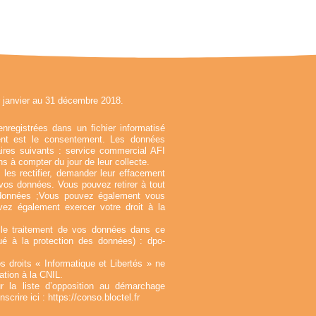
r janvier au 31 décembre 2018.
enregistrées dans un fichier informatisé
ent est le consentement. Les données
ires suivants : service commercial AFI
s à compter du jour de leur collecte.
es rectifier, demander leur effacement
e vos données. Vous pouvez retirer à tout
données ;Vous pouvez également vous
ez également exercer votre droit à la
r le traitement de vos données dans ce
gué à la protection des données) :
dpo-
 droits « Informatique et Libertés » ne
tion à la CNIL.
r la liste d’opposition au démarchage
crire ici : https://conso.bloctel.fr