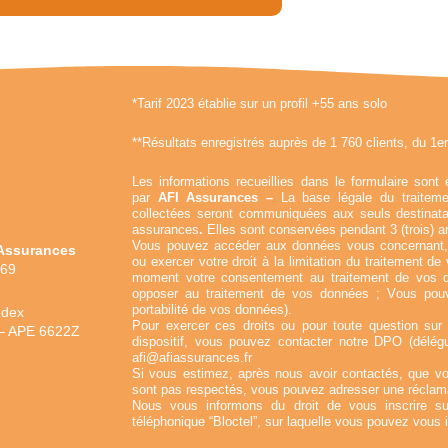
*Tarif 2023 établie sur un profil +55 ans solo
**Résultats enregistrés auprès de 1 760 clients, du 1e
Les informations recueillies dans le formulaire sont 
par
AFI Assurances –
La base légale du traitem
collectées seront communiquées aux seuls destinata
assurances
.
Elles sont conservées pendant 3 (trois) an
Vous pouvez accéder aux données vous concernant, l
 Assurances
ou exercer votre droit à la limitation du traitement d
969
moment votre consentement au traitement de vos 
opposer au traitement de vos données ; Vous pouv
portabilité de vos données).
edex
Pour exercer ces droits ou pour toute question su
3 – APE 6622Z
dispositif, vous pouvez contacter notre DPO (délé
afi@afiassurances.fr
Si vous estimez, après nous avoir contactés, que vos
sont pas respectés, vous pouvez adresser une réclama
Nous vous informons du droit de vous inscrire su
téléphonique “Bloctel”, sur laquelle vous pouvez vous ins