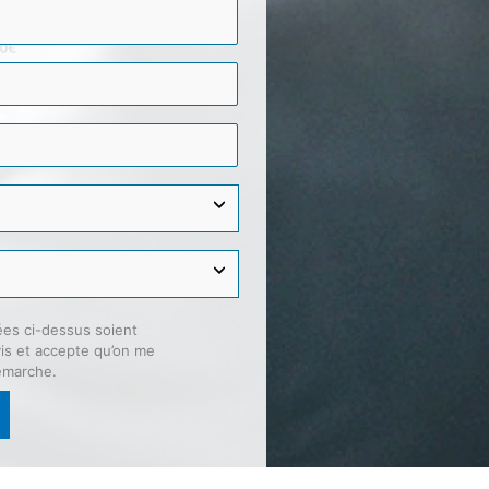
ées ci-dessus soient
vis et accepte qu’on me
émarche.