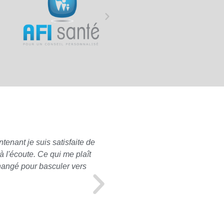
tenant je suis satisfaite de
Pour ma part, concernant les
 l'écoute. Ce qui me plaît
à mon propre nom), je n'ai e
changé pour basculer vers
mon profil. A l'approche de
souscrite correspondait toujo