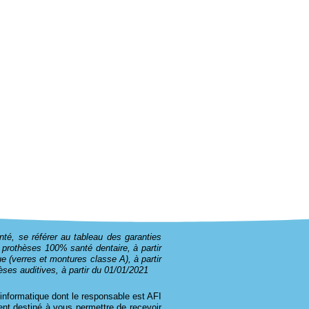
nté, se référer au tableau des garanties
r prothèses 100% santé dentaire, à partir
 (verres et montures classe A), à partir
ses auditives, à partir du 01/01/2021
t informatique dont le responsable est AFI
ent destiné à vous permettre de recevoir