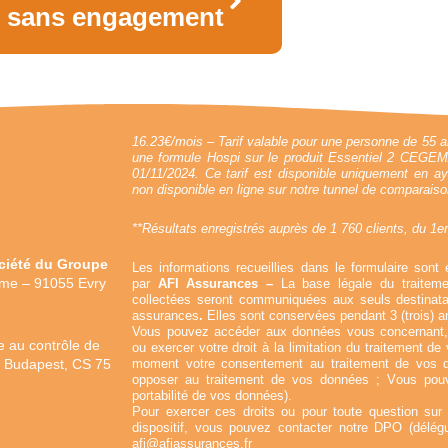
sans engagement
16.23€/mois – Tarif valable pour une personne de 55 
une formule Hospi sur le produit Essentiel 2 CEGEMA 
01/11/2024. Ce tarif est disponible uniquement en ay
non disponible en ligne sur notre tunnel de comparaiso
**Résultats enregistrés auprès de 1 760 clients, du 1e
ciété du Groupe
Les informations recueillies dans le formulaire sont 
ume – 91055 Evry
par
AFI Assurances –
La base légale du traitem
collectées seront communiquées aux seuls destinata
assurances
.
Elles sont conservées pendant 3 (trois) an
Vous pouvez accéder aux données vous concernant, l
 au contrôle de
ou exercer votre droit à la limitation du traitement d
moment votre consentement au traitement de vos 
de Budapest, CS 75
opposer au traitement de vos données ; Vous pouv
portabilité de vos données).
Pour exercer ces droits ou pour toute question su
dispositif, vous pouvez contacter notre DPO (délé
afi@afiassurances.fr