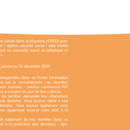
ans située dans la Mayenne (53000) avec
/ régime sécurité social / date d’effet
ant un conseiller santé au téléphone et
n.
r janvier au 31 décembre 2018.
enregistrées dans un fichier informatisé
ent est le consentement. Les données
ires suivants : service commercial AFI
s à compter du jour de leur collecte.
es rectifier, demander leur effacement
e vos données. Vous pouvez retirer à tout
données ;Vous pouvez également vous
ez également exercer votre droit à la
r le traitement de vos données dans ce
gué à la protection des données) :
dpo-