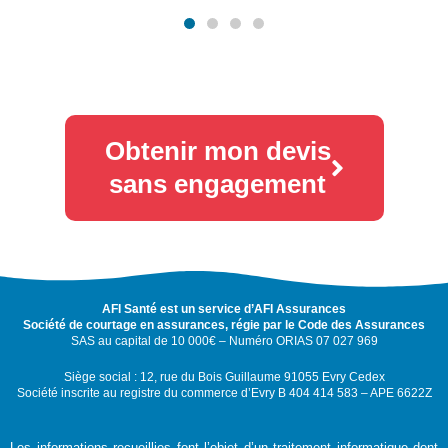
Obtenir mon devis
sans engagement
AFI Santé est un service d’AFI Assurances
Société de courtage en assurances, régie par le Code des Assurances
SAS au capital de 10 000€ – Numéro ORIAS 07 027 969
Siège social : 12, rue du Bois Guillaume 91055 Evry Cedex
Société inscrite au registre du commerce d’Evry B 404 414 583 – APE 6622Z
Les informations recueillies font l’objet d’un traitement informatique dont