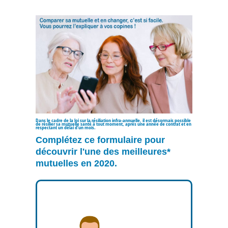
Aller
au
contenu
Dans le cadre de la loi sur la résiliation infra-annuelle, il est désormais possible
de résilier sa mutuelle santé à tout moment, après une année de contrat et en
respectant un délai d’un mois.
Complétez ce formulaire pour
découvrir l'une des meilleures*
mutuelles en 2020.