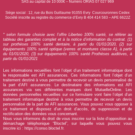
SAS au capital de 10 000€ – Numéro ORIAS 07 027 969
Siège social : 12, rue du Bois Guillaume 91055 Evry Courcouronnes Cedex
Société inscrite au registre du commerce d’Evry B 404 414 583 – APE 6622Z
* selon formule choisie avec l’offre Liberteo 100% santé, se référer au
tableau des garanties complet et à la notice d’information du contrat. (1)
sur prothèses 100% santé dentaire, à partir du 01/01/2020, (2) sur
équipements 100% santé optique (verres et montures classe A), à partir
du 01/01/2020, (3) sur équipements 100% santé Prothèses auditives, à
partir du 01/01/2021
Les informations recueillies font l’objet d’un traitement informatique dont
le responsable est AFI assurances. Ces informations font l’objet d’un
traitement destiné à vous permettre de recevoir un devis personnalisé de
la part d’AFI assurances. Le destinataire des informations est AFI
assurances via ses différentes marques dont MutuelleOnline. Les
données personnelles recueillies sur ce formulaire vont faire l’objet d’un
traitement informatique destiné à vous permettre de recevoir un devis
personnalisé de la part de AFI assurances. Vous pouvez vous opposer à
ce traitement et disposez d’un droit d’accès, de suppression et de
rectification des données vous concernant.
Nous vous informons du droit de vous inscrire sur la liste d’opposition au
démarchage téléphonique “Bloctel”, sur laquelle vous pouvez vous
inscrire ici :
https://conso.bloctel.fr
.